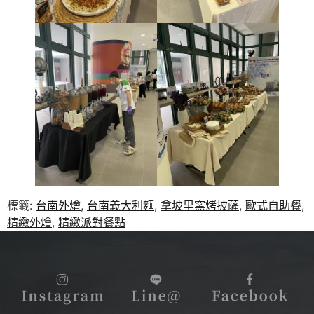
標籤:
台南外燴
,
台南義大利麵
,
拿坡里窯烤披薩
,
歐式自助餐
,
精緻外燴
,
精緻派對餐點