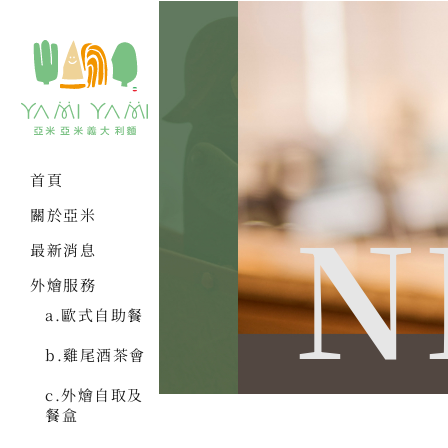
首頁
N
關於亞米
最新消息
外燴服務
a.歐式自助餐
b.雞尾酒茶會
c.外燴自取及
餐盒