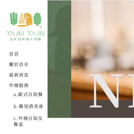
首頁
N
關於亞米
最新消息
外燴服務
a.歐式自助餐
b.雞尾酒茶會
c.外燴自取及
餐盒