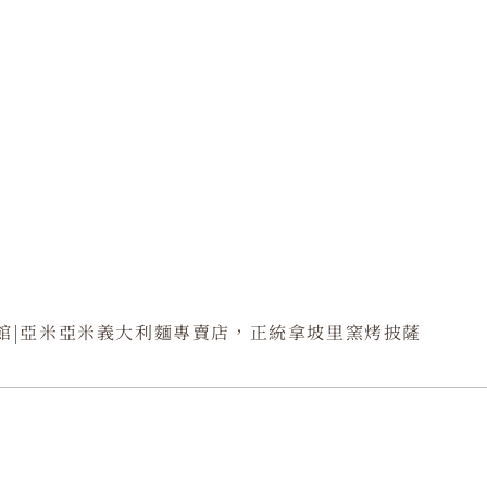
館|亞米亞米義大利麵專賣店，正統拿坡里窯烤披薩