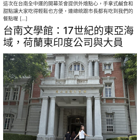
這次在台南全中運的開幕茶會提供外燴點心，手拿式鹹食和
甜點讓大家吃得輕鬆也方便，連總統跟市長都有吃到我們的
餐點喔 […]
台南文學館：17世紀的東亞海
域，荷蘭東印度公司與大員