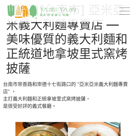
[食記][台南市] 亞米亞
米義大利麵專賣店 —
美味優質的義大利麵和
正統道地拿坡里式窯烤
披薩
台南市崇善路和崇德十七街路口的 “亞米亞米義大利麵專賣
店” ，
主打義大利麵和正統拿坡里式窯烤披薩，
是很受好評的義式餐廳。